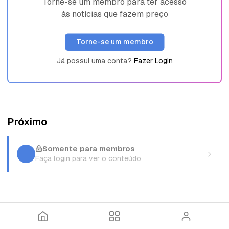
Torne-se um membro para ter acesso
às notícias que fazem preço
Torne-se um membro
Já possui uma conta?
Fazer Login
Próximo
Somente para membros
Faça login para ver o conteúdo
I
T
E
n
ó
n
í
p
t