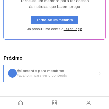
Torne-se um membro para ter acesso
às notícias que fazem preço
Torne-se um membro
Já possui uma conta?
Fazer Login
Próximo
Somente para membros
Faça login para ver o conteúdo
I
T
E
n
ó
n
í
p
t