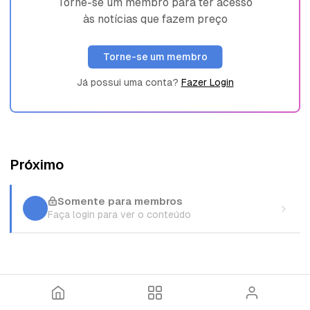
Torne-se um membro para ter acesso
às notícias que fazem preço
Torne-se um membro
Já possui uma conta?
Fazer Login
Próximo
Somente para membros
Faça login para ver o conteúdo
I
T
E
n
ó
n
í
p
t