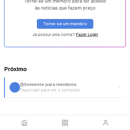
Torne-se um membro para ter acesso
às notícias que fazem preço
Torne-se um membro
Já possui uma conta?
Fazer Login
Próximo
Somente para membros
Faça login para ver o conteúdo
I
T
E
n
ó
n
í
p
t