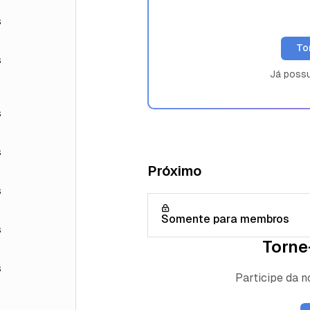
s
To
s
Já poss
s
s
Próximo
s
Somente para membros
s
Torne
s
Participe da 