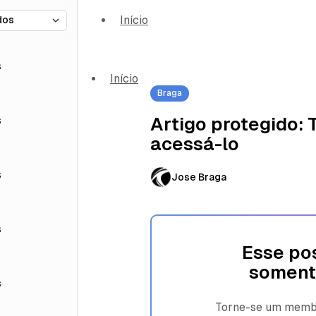
Início
s
Início
Braga
s
Artigo protegido:
acessá-lo
s
Jose Braga
s
Esse pos
soment
s
Torne-se um membro