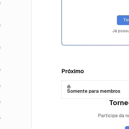
s
To
s
Já poss
s
s
Próximo
s
Somente para membros
Torne
s
Participe da 
s