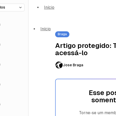
Início
s
Início
Braga
s
Artigo protegido:
acessá-lo
s
Jose Braga
s
Esse pos
soment
s
Torne-se um membro