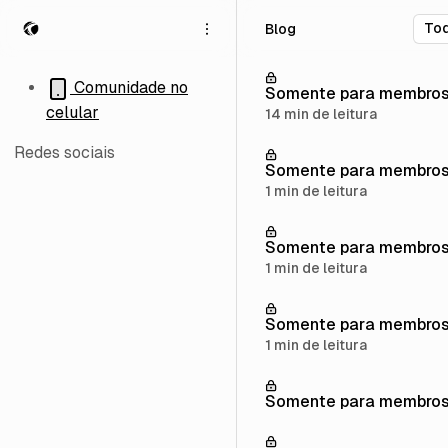
P
P
P
Blog
u
u
u
l
l
l
a
a
a
Comunidade no
Somente para membro
r
r
r
celular
14 min de leitura
p
p
p
a
a
a
Redes sociais
r
r
r
Somente para membro
a
a
a
1 min de leitura
n
p
c
a
o
o
Somente para membro
v
s
n
e
t
t
1 min de leitura
g
s
e
a
ú
Somente para membro
ç
d
1 min de leitura
ã
o
o
Somente para membro