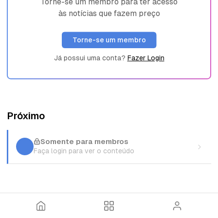
Torne-se um membro para ter acesso
às notícias que fazem preço
Torne-se um membro
Já possui uma conta?
Fazer Login
Próximo
Somente para membros
Faça login para ver o conteúdo
I
T
E
n
ó
n
í
p
t