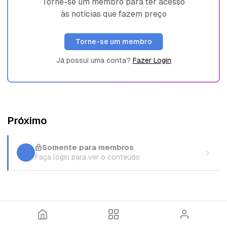
Torne-se um membro para ter acesso
às notícias que fazem preço
Torne-se um membro
Já possui uma conta?
Fazer Login
Próximo
Somente para membros
Faça login para ver o conteúdo
I
T
E
n
ó
n
í
p
t