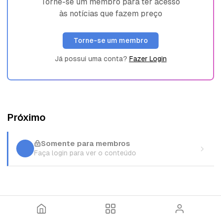
Torne-se um membro para ter acesso
às notícias que fazem preço
Torne-se um membro
Já possui uma conta?
Fazer Login
Próximo
Somente para membros
Faça login para ver o conteúdo
I
T
E
n
ó
n
í
p
t