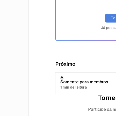
s
To
s
Já poss
s
s
Próximo
s
Somente para membros
1 min de leitura
s
Torne
Participe da 
s