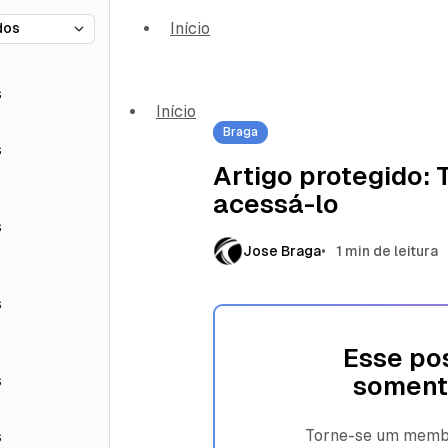
Início
s
Início
Braga
s
Artigo protegido:
acessá-lo
s
Jose Braga
1 min de leitura
s
Esse pos
s
soment
Torne-se um membro
s