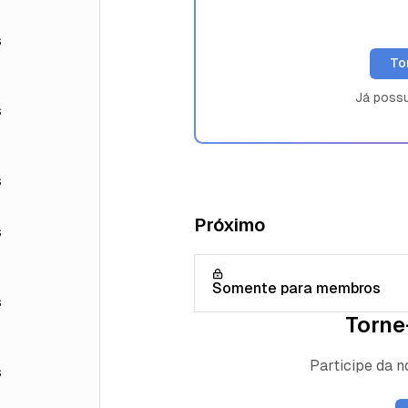
s
To
Já poss
s
s
Próximo
s
Somente para membros
s
Torne
Participe da 
s