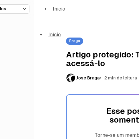
Início
s
Início
Braga
s
Artigo protegido:
acessá-lo
s
Jose Braga
2 min de leitura
s
s
Esse pos
soment
s
Torne-se um membro