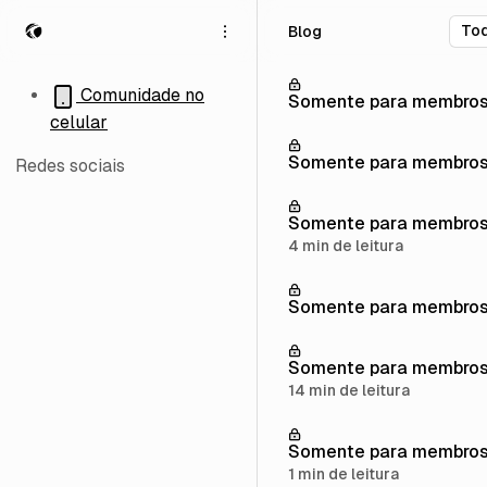
P
P
P
Blog
u
u
u
l
l
l
a
a
a
Comunidade no
Somente para membro
r
r
r
celular
p
p
p
a
a
a
Somente para membro
Redes sociais
r
r
r
a
a
a
Somente para membro
n
p
c
a
o
o
4 min de leitura
v
s
n
e
t
t
Somente para membro
g
s
e
a
ú
ç
d
Somente para membro
ã
o
14 min de leitura
o
Somente para membro
1 min de leitura