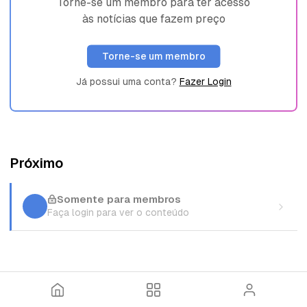
Torne-se um membro para ter acesso
às notícias que fazem preço
Torne-se um membro
Já possui uma conta?
Fazer Login
Próximo
Somente para membros
Faça login para ver o conteúdo
I
T
E
n
ó
n
í
p
t