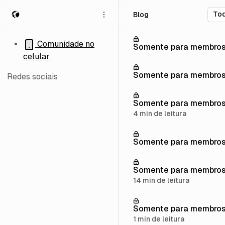
P
P
P
Blog
u
u
u
l
l
l
a
a
a
Comunidade no
Somente para membro
r
r
r
celular
p
p
p
a
a
a
Somente para membro
Redes sociais
r
r
r
a
a
a
Somente para membro
n
p
c
a
o
o
4 min de leitura
v
s
n
e
t
t
Somente para membro
g
s
e
a
ú
ç
d
Somente para membro
ã
o
14 min de leitura
o
Somente para membro
1 min de leitura