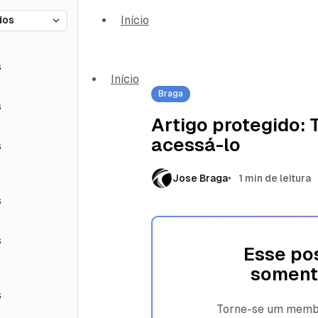
Início
s
Início
Braga
s
Artigo protegido:
acessá-lo
s
Jose Braga
1 min de leitura
s
s
Esse pos
soment
s
Torne-se um membro