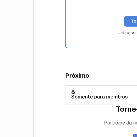
s
To
Já poss
s
s
Próximo
s
Somente para membros
s
Torne
Participe da 
s