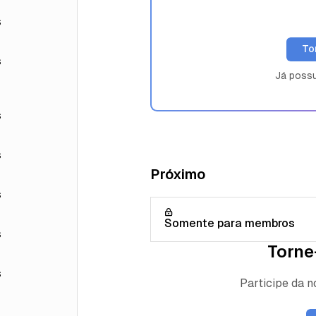
s
To
s
Já poss
s
s
Próximo
s
Somente para membros
s
Torne
s
Participe da 