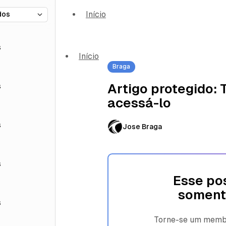
Início
s
Início
Braga
s
Artigo protegido:
acessá-lo
s
Jose Braga
s
Esse pos
soment
s
Torne-se um membro