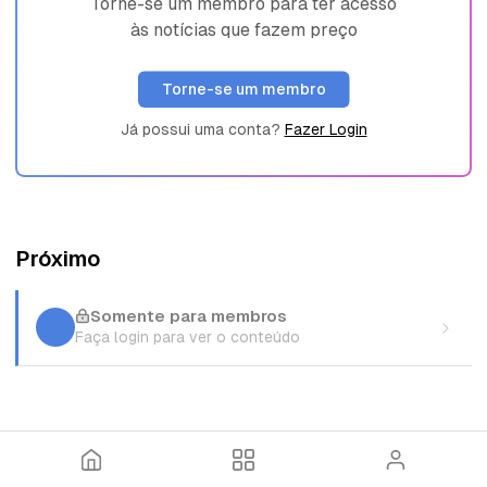
Torne-se um membro para ter acesso
às notícias que fazem preço
Torne-se um membro
Já possui uma conta?
Fazer Login
Próximo
Somente para membros
Faça login para ver o conteúdo
I
T
E
n
ó
n
í
p
t