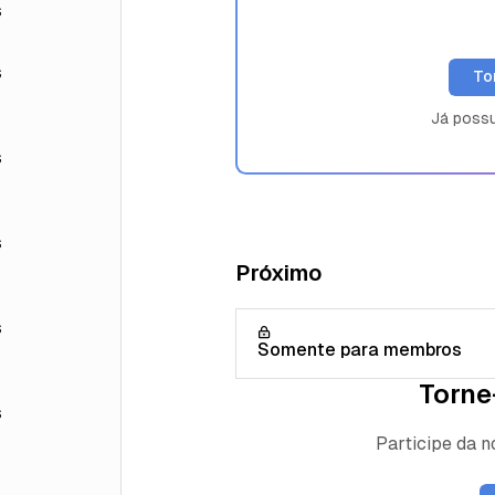
s
s
To
Já poss
s
s
Próximo
s
Somente para membros
Torne
s
Participe da 