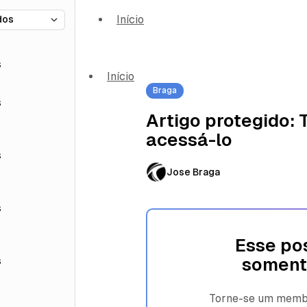
Início
s
Início
Braga
s
Artigo protegido:
acessá-lo
s
Jose Braga
s
Esse pos
s
soment
Torne-se um membro