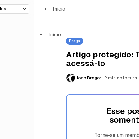
Início
s
Início
Braga
s
Artigo protegido:
acessá-lo
s
Jose Braga
2 min de leitura
s
s
Esse pos
soment
s
Torne-se um membro