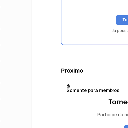
s
To
s
Já poss
s
s
Próximo
s
Somente para membros
s
Torne
Participe da 
s