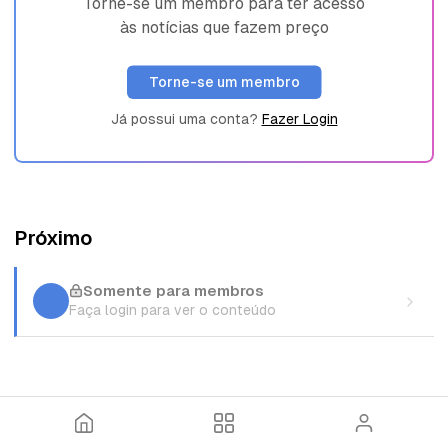
Torne-se um membro para ter acesso
às notícias que fazem preço
Torne-se um membro
Já possui uma conta?
Fazer Login
Próximo
Somente para membros
Faça login para ver o conteúdo
I
T
E
n
ó
n
í
p
t