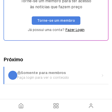
Torne-se um membro para ter acesso
às notícias que fazem preço
Torne-se um membro
Já possui uma conta?
Fazer Login
Próximo
Somente para membros
Faça login para ver o conteúdo
I
T
E
n
ó
n
í
p
t