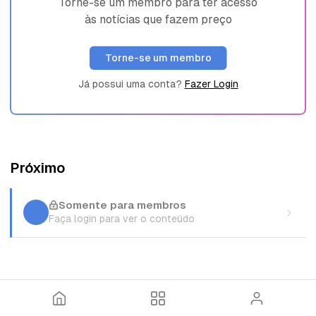
Torne-se um membro para ter acesso
às notícias que fazem preço
Torne-se um membro
Já possui uma conta?
Fazer Login
Próximo
Somente para membros
Faça login para ver o conteúdo
I
T
E
n
ó
n
í
p
t