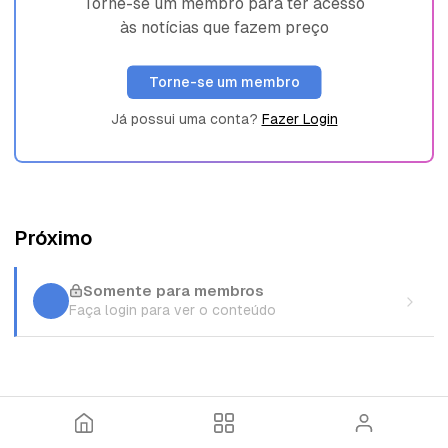
Torne-se um membro para ter acesso
às notícias que fazem preço
Torne-se um membro
Já possui uma conta?
Fazer Login
Próximo
Somente para membros
Faça login para ver o conteúdo
I
T
E
n
ó
n
í
p
t