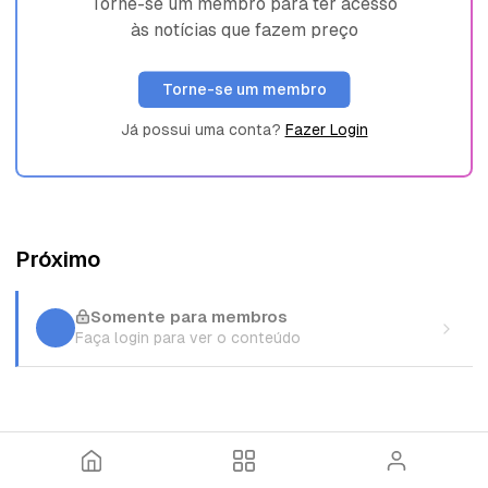
Torne-se um membro para ter acesso
às notícias que fazem preço
Torne-se um membro
Já possui uma conta?
Fazer Login
Próximo
Somente para membros
Faça login para ver o conteúdo
I
T
E
n
ó
n
í
p
t