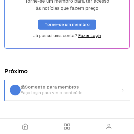
Torne-se um membro para ter acesso
às notícias que fazem preço
Torne-se um membro
Já possui uma conta?
Fazer Login
Próximo
Somente para membros
Faça login para ver o conteúdo
I
T
E
n
ó
n
í
p
t