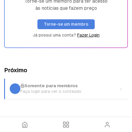
Torne-se um membro para ter acesso
às notícias que fazem preço
Torne-se um membro
Já possui uma conta?
Fazer Login
Próximo
Somente para membros
Faça login para ver o conteúdo
I
T
E
n
ó
n
í
p
t