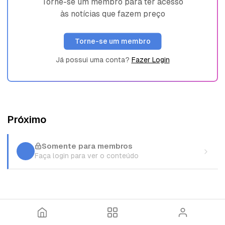
Torne-se um membro para ter acesso
às notícias que fazem preço
Torne-se um membro
Já possui uma conta?
Fazer Login
Próximo
Somente para membros
Faça login para ver o conteúdo
I
T
E
n
ó
n
í
p
t