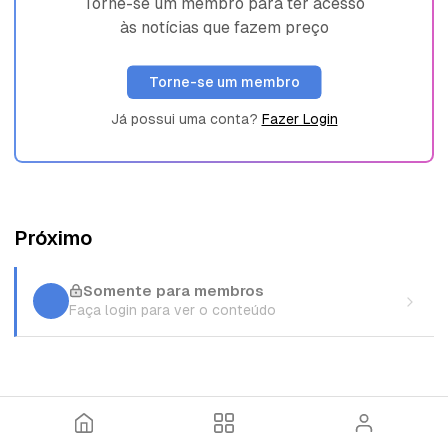
Torne-se um membro para ter acesso
às notícias que fazem preço
Torne-se um membro
Já possui uma conta?
Fazer Login
Próximo
Somente para membros
Faça login para ver o conteúdo
I
T
E
n
ó
n
í
p
t