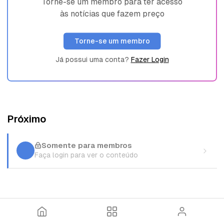
Torne-se um membro para ter acesso
às notícias que fazem preço
Torne-se um membro
Já possui uma conta?
Fazer Login
Próximo
Somente para membros
Faça login para ver o conteúdo
I
T
E
n
ó
n
í
p
t