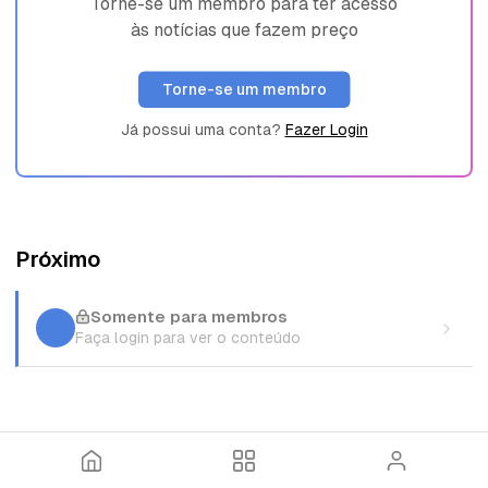
Torne-se um membro para ter acesso
às notícias que fazem preço
Torne-se um membro
Já possui uma conta?
Fazer Login
Próximo
Somente para membros
Faça login para ver o conteúdo
I
T
E
n
ó
n
í
p
t