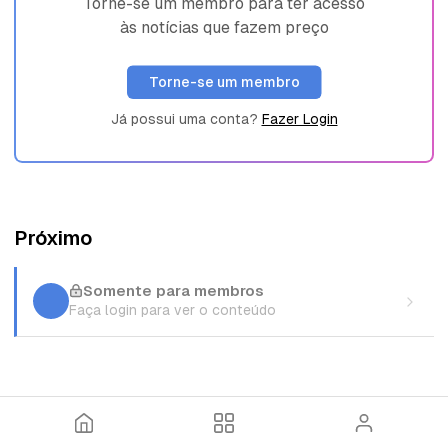
Torne-se um membro para ter acesso
às notícias que fazem preço
Torne-se um membro
Já possui uma conta?
Fazer Login
Próximo
Somente para membros
Faça login para ver o conteúdo
I
T
E
n
ó
n
í
p
t