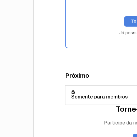
s
To
s
Já poss
s
s
Próximo
s
Somente para membros
s
Torne
Participe da 
s