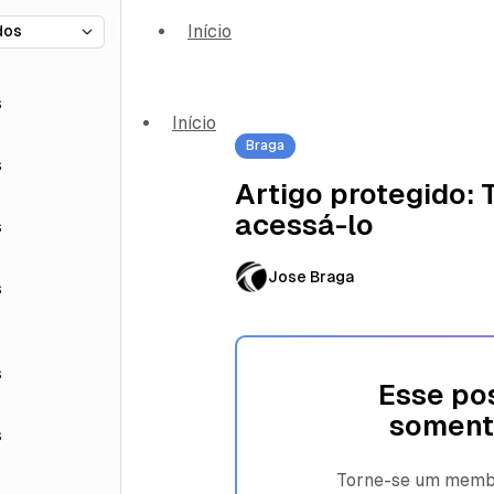
Início
s
Início
Braga
s
Artigo protegido:
acessá-lo
s
Jose Braga
s
s
Esse pos
soment
s
Torne-se um membro