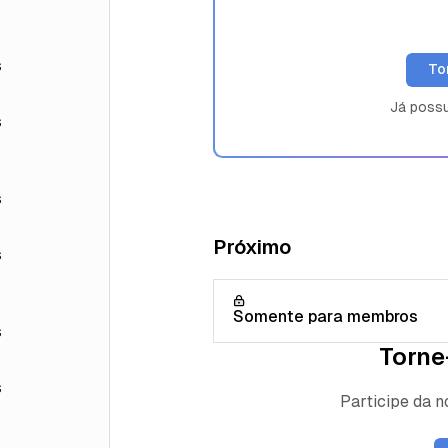
s
To
Já poss
s
s
Próximo
s
Somente para membros
s
Torne
s
Participe da 