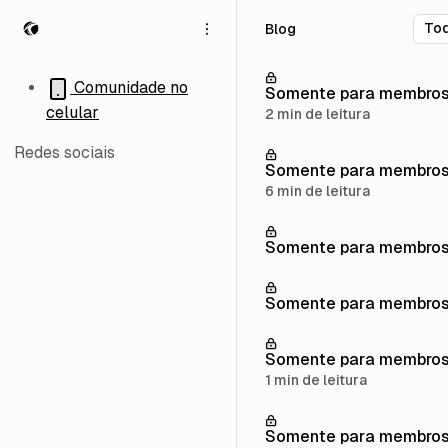
P
P
P
Blog
u
u
u
l
l
l
a
a
a
Comunidade no
Somente para membro
r
r
r
celular
2 min de leitura
p
p
p
a
a
a
Redes sociais
r
r
r
Somente para membro
a
a
a
6 min de leitura
n
p
c
a
o
o
Somente para membro
v
s
n
e
t
t
g
s
e
Somente para membro
a
ú
ç
d
ã
o
Somente para membro
o
1 min de leitura
Somente para membro