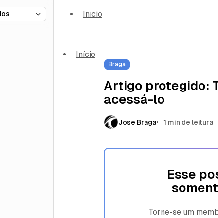
Início
s
Início
Braga
s
Artigo protegido:
acessá-lo
s
Jose Braga
1 min de leitura
s
Esse pos
s
soment
Torne-se um membro
s