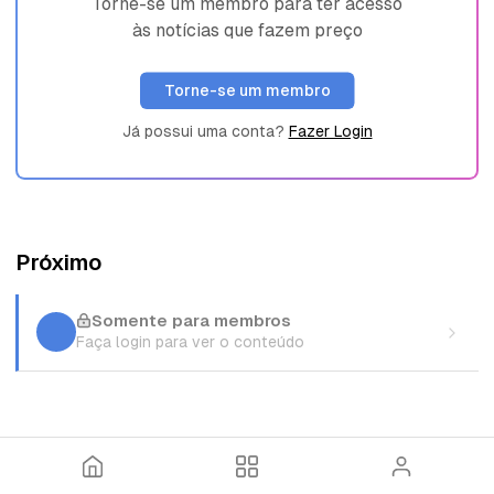
Torne-se um membro para ter acesso
às notícias que fazem preço
Torne-se um membro
Já possui uma conta?
Fazer Login
Próximo
Somente para membros
Faça login para ver o conteúdo
I
T
E
n
ó
n
í
p
t