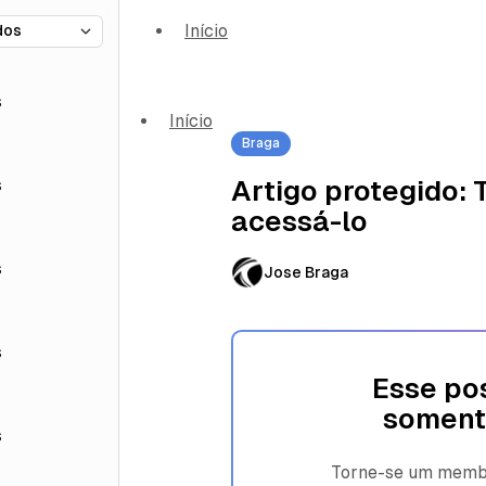
Início
s
Início
Braga
s
Artigo protegido:
acessá-lo
s
Jose Braga
s
Esse pos
soment
s
Torne-se um membro