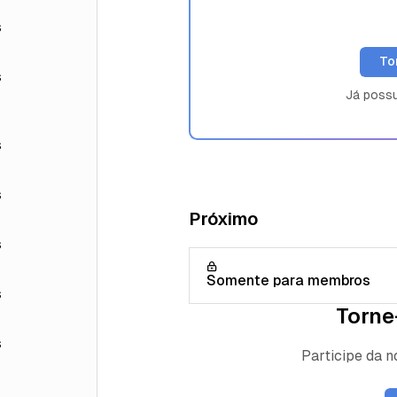
s
To
s
Já poss
s
s
Próximo
s
Somente para membros
s
Torne
s
Participe da 