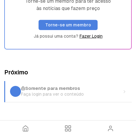
Torne-se um membro para ter acesso
às notícias que fazem preço
Torne-se um membro
Já possui uma conta?
Fazer Login
Próximo
Somente para membros
Faça login para ver o conteúdo
I
T
E
n
ó
n
í
p
t