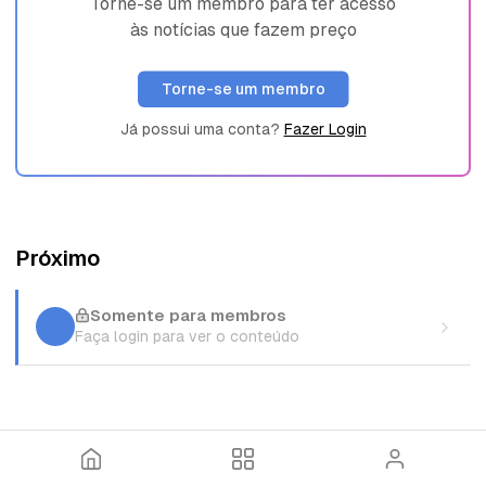
Torne-se um membro para ter acesso
às notícias que fazem preço
Torne-se um membro
Já possui uma conta?
Fazer Login
Próximo
Somente para membros
Faça login para ver o conteúdo
I
T
E
n
ó
n
í
p
t