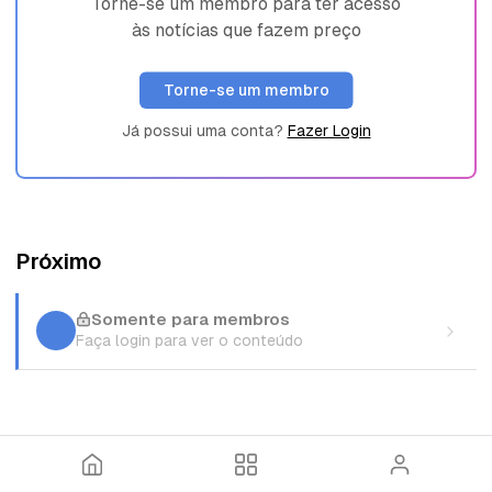
Torne-se um membro para ter acesso
às notícias que fazem preço
Torne-se um membro
Já possui uma conta?
Fazer Login
Próximo
Somente para membros
Faça login para ver o conteúdo
I
T
E
n
ó
n
í
p
t