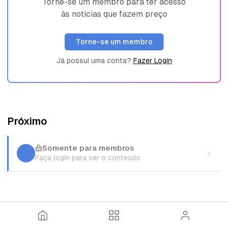
Torne-se um membro para ter acesso
às notícias que fazem preço
Torne-se um membro
Já possui uma conta?
Fazer Login
Próximo
Somente para membros
Faça login para ver o conteúdo
I
T
E
n
ó
n
í
p
t