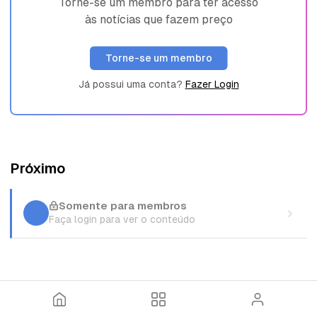
Torne-se um membro para ter acesso
às notícias que fazem preço
Torne-se um membro
Já possui uma conta?
Fazer Login
Próximo
Somente para membros
Faça login para ver o conteúdo
I
T
E
n
ó
n
í
p
t