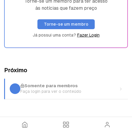
Torne-se um membro para ter acesso
às notícias que fazem preço
Torne-se um membro
Já possui uma conta?
Fazer Login
Próximo
Somente para membros
Faça login para ver o conteúdo
I
T
E
n
ó
n
í
p
t