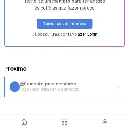
Torne-se um membro para ter acesso
às notícias que fazem preço
Torne-se um membro
Já possui uma conta?
Fazer Login
Próximo
Somente para membros
Faça login para ver o conteúdo
I
T
E
n
ó
n
í
p
t