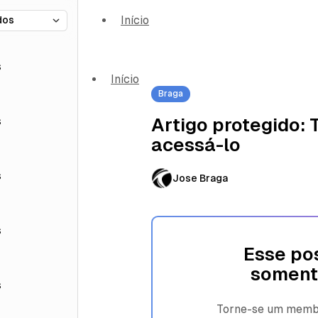
Início
s
Início
Braga
s
Artigo protegido:
acessá-lo
s
Jose Braga
s
Esse pos
soment
s
Torne-se um membro