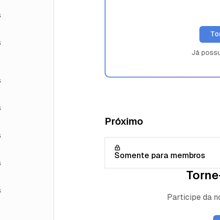
s
To
s
Já poss
s
s
Próximo
s
Somente para membros
s
Torne
s
Participe da 