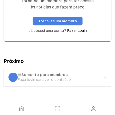
Torne-se um membro para ter acesso
às notícias que fazem preço
Torne-se um membro
Já possui uma conta?
Fazer Login
Próximo
Somente para membros
Faça login para ver o conteúdo
I
T
E
n
ó
n
í
p
t