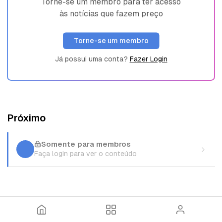
Torne-se um membro para ter acesso
às notícias que fazem preço
Torne-se um membro
Já possui uma conta?
Fazer Login
Próximo
Somente para membros
Faça login para ver o conteúdo
I
T
E
n
ó
n
í
p
t