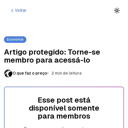
P
P
P
Voltar
u
u
u
l
l
l
a
a
a
r
r
r
p
p
p
Economia
a
a
a
r
r
r
Artigo protegido: Torne-se
a
a
a
membro para acessá-lo
n
p
c
a
o
o
v
s
n
O que faz o preço
2 min de leitura
e
t
t
g
s
e
a
ú
ç
d
Esse post está
ã
o
disponível somente
o
para membros