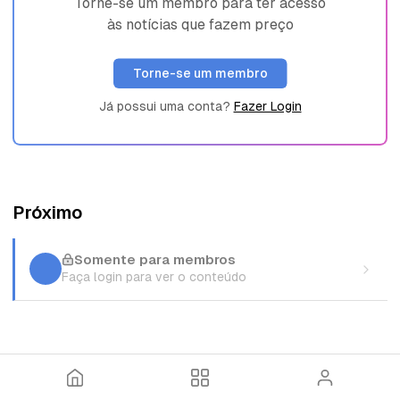
Torne-se um membro para ter acesso
às notícias que fazem preço
Torne-se um membro
Já possui uma conta?
Fazer Login
Próximo
Somente para membros
Faça login para ver o conteúdo
I
T
E
n
ó
n
í
p
t