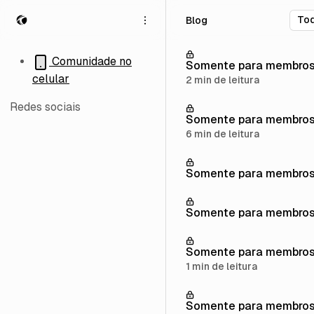
P
P
P
Blog
u
u
u
l
l
l
a
a
a
Comunidade no
Somente para membro
r
r
r
celular
2 min de leitura
p
p
p
a
a
a
Redes sociais
r
r
r
Somente para membro
a
a
a
6 min de leitura
n
p
c
a
o
o
Somente para membro
v
s
n
e
t
t
g
s
e
Somente para membro
a
ú
ç
d
ã
o
Somente para membro
o
1 min de leitura
Somente para membro