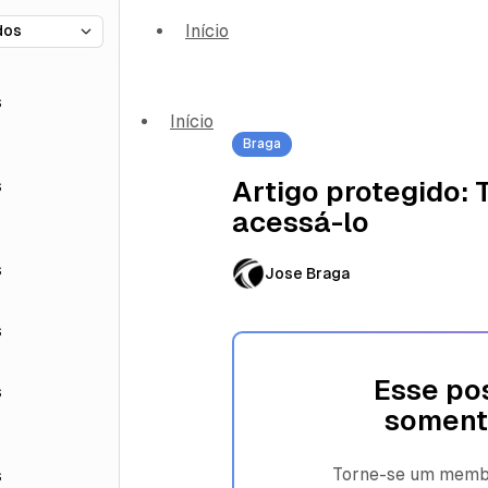
Início
s
Início
Braga
s
Artigo protegido:
acessá-lo
s
Jose Braga
s
Esse pos
s
soment
Torne-se um membro
s