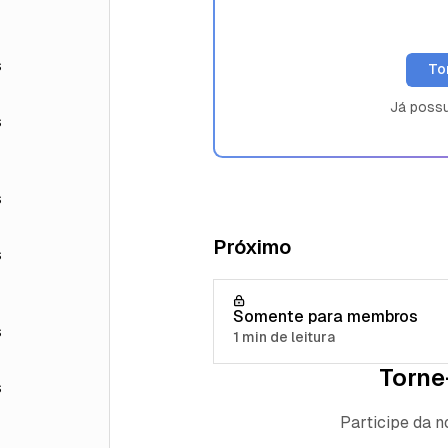
s
To
Já poss
s
s
Próximo
s
Somente para membros
s
1 min de leitura
Torne
s
Participe da 