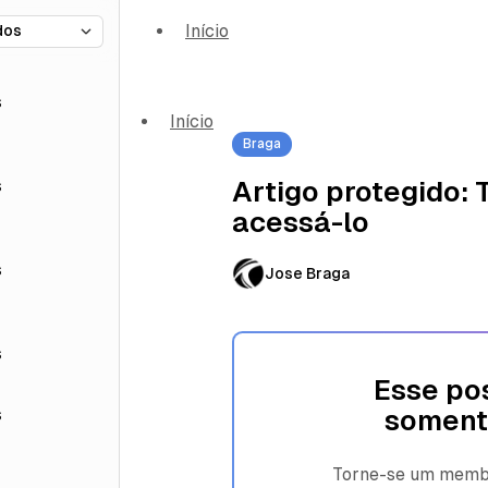
Início
s
Início
Braga
s
Artigo protegido:
acessá-lo
s
Jose Braga
s
Esse pos
s
soment
Torne-se um membro