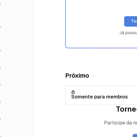
s
To
s
Já poss
s
s
Próximo
s
Somente para membros
s
Torne
s
Participe da 
s