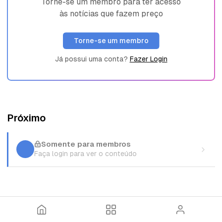
Torne-se um membro para ter acesso
às notícias que fazem preço
Torne-se um membro
Já possui uma conta?
Fazer Login
Próximo
Somente para membros
Faça login para ver o conteúdo
I
T
E
n
ó
n
í
p
t