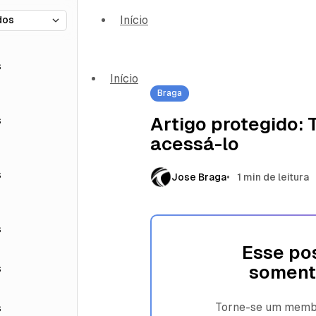
Início
s
Início
Braga
s
Artigo protegido:
acessá-lo
s
Jose Braga
1 min de leitura
s
Esse pos
s
soment
Torne-se um membro
s