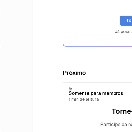
s
To
s
Já poss
s
s
Próximo
s
Somente para membros
1 min de leitura
Torne
s
Participe da 
s