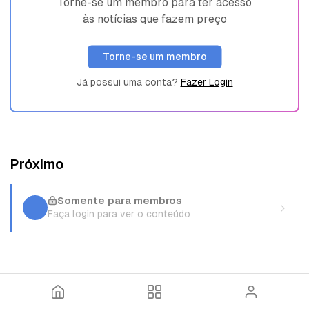
Torne-se um membro para ter acesso
às notícias que fazem preço
Torne-se um membro
Já possui uma conta?
Fazer Login
Próximo
Somente para membros
Faça login para ver o conteúdo
I
T
E
n
ó
n
í
p
t