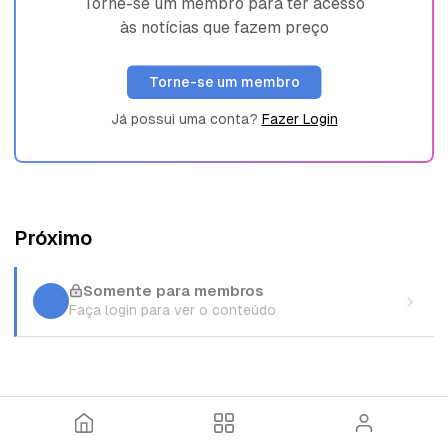
Torne-se um membro para ter acesso
às notícias que fazem preço
Torne-se um membro
Já possui uma conta?
Fazer Login
Próximo
Somente para membros
Faça login para ver o conteúdo
I
T
E
n
ó
n
í
p
t